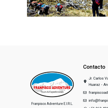
r
e
v
i
o
u
s
Contacto
Jr. Carlos V
Huaraz - An
franpiscoa
info@franp
Franpisco Adventure E.I.R.L.