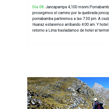
Dia 08.
Jancapampa 4,100 msnm.Pomabamba
prosegimos el camino por la quebrada jonc
pomabamba partiremos a las 7:30 pm. A ciudad
Huaraz estaremos arribando 4:00 am. Y hotel.
retorno a Lima trasladamos de hotel al termina
P