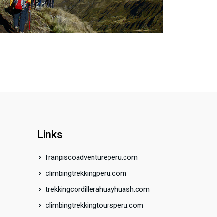
e
x
t
Links
franpiscoadventureperu.com
climbingtrekkingperu.com
trekkingcordillerahuayhuash.com
climbingtrekkingtoursperu.com