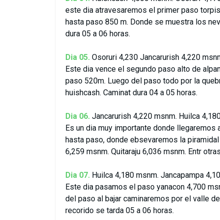
este dia atravesaremos el primer paso tor
hasta paso 850 m. Donde se muestra los neva
dura 05 a 06 horas.
Dia 05.
Osoruri 4,230 Jancarurish 4,220 msn
Este dia vence el segundo paso alto de al
paso 520m. Luego del paso todo por la que
huishcash. Caminat dura 04 a 05 horas.
Dia 06.
Jancarurish 4,220 msnm. Huilca 4,18
Es un dia muy importante donde llegaremos 
hasta paso, donde ebsevaremos la piramida
6,259 msnm. Quitaraju 6,036 msnm. Entr otras
Dia 07.
Huilca 4,180 msnm. Jancapampa 4,1
Este dia pasamos el paso yanacon 4,700 msn
del paso al bajar caminaremos por el valle d
recorido se tarda 05 a 06 horas.